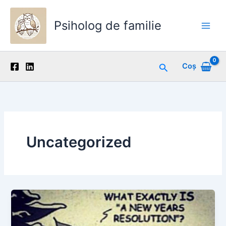
Skip
to
Psiholog de familie
content
Main
Men
Search
Coș
Uncategorized