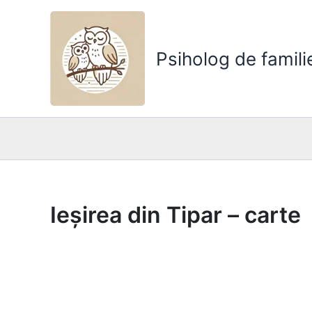
Skip
to
content
Psiholog de famili
Ieșirea din Tipar – carte