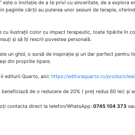
” este o invitație de a te privi cu sinceritate, de a explora 
n paginile cărții au puterea unor sesiuni de terapie, oferind 
u ilustrații color cu impact terapeutic, toate tipărite în co
suți și să îți rescrii povestea personală.
este un ghid, o sursă de inspirație și un dar perfect pentru 
eși din propriile tipare.
l editurii Quarto, aici:
https://edituraquarto.ro/product/ies
, beneficiază de o reducere de 20% ( preț redus 60 lei) și a
oți contacta direct la telefon/WhatsApp:
0745 104 373
sau
!