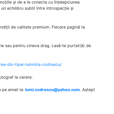
emoțiile și de a le conecta cu înțelepciunea
un echilibru subtil între introspecție și
ndiții de calitate premium. Fiecare pagină te
tine sau pentru cineva drag. Lasă-te purtat(ă) de
irea-din-tipar-luminita-codrescu/
utograf la cerere.
 pe email la:
lumi.codrescu@yahoo.com
. Aștept