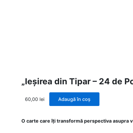
„Ieșirea din Tipar – 24 de P
60,00
lei
Adaugă în coș
O carte care îți transformă perspectiva asupra vi