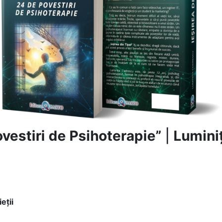
ovestiri de Psihoterapie”
|
Lumini
eții