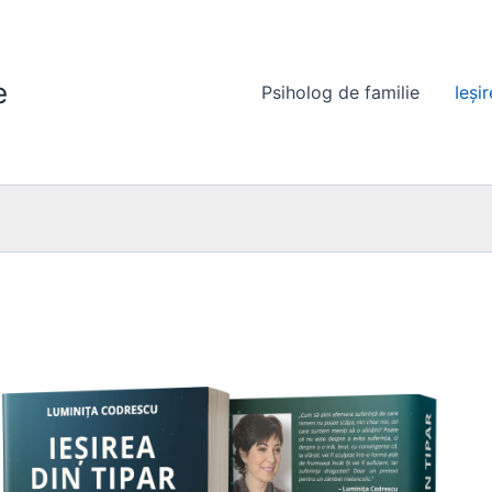
e
Psiholog de familie
Ieși