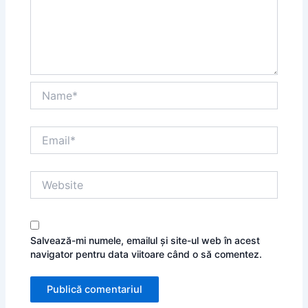
Name*
Email*
Website
Salvează-mi numele, emailul și site-ul web în acest
navigator pentru data viitoare când o să comentez.