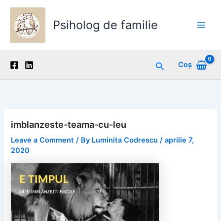
Skip
to
Psiholog de familie
content
Main
Men
Search
Coș
imblanzeste-teama-cu-leu
Leave a Comment
/ By
Luminita Codrescu
/
aprilie 7,
2020