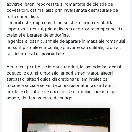
adverse, istorii repovestite si romantate de pleiade de
povestitori, cat mai ales prin inversunata desfasurare de
forte umoristice.
Umorul este, dupa cum bine se stie, o arma redutabila
impotriva stresului, prin activarea centrilor recompensei din
creier si eliberarea de endorfine.
Ingenios si pasnic, armele de aparare in masa ale romanului
nu sunt pistoalele, arcurile, sprayurile sau cutitele, ci un alt
soi de arme albe:
pancartele
.
Am trecut printre ele in doua randuri, le-am admirat geniul
poetico-pictural-umoristic, uneori amenintator, alteori
sarcastic, alteori duios discretionar si am inteles ca
traumele sociale se vindeca mai usor atunci cand sunt
produse de sabiile de cauciuc ale umorului, care inteapa
adanc, dar fara varsare de sange.