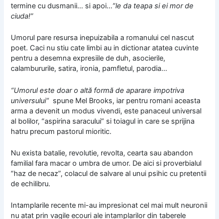
termine cu dusmanii… si apoi…
”le da teapa si ei mor de
ciuda!”
Umorul pare resursa inepuizabila a romanului cel nascut
poet. Caci nu stiu cate limbi au in dictionar atatea cuvinte
pentru a desemna expresiile de duh, asocierile,
calambururile, satira, ironia, pamfletul, parodia…
“Umorul este doar o altă formă de aparare impotriva
universului“
spune Mel Brooks, iar pentru romani aceasta
arma a devenit un modus vivendi, este panaceul universal
al bolilor, “aspirina saracului” si toiagul in care se sprijina
hatru precum pastorul mioritic.
Nu exista batalie, revolutie, revolta, cearta sau abandon
familial fara macar o umbra de umor. De aici si proverbialul
“haz de necaz”, colacul de salvare al unui psihic cu pretentii
de echilibru.
Intamplarile recente mi-au impresionat cel mai mult neuronii
nu atat prin vagile ecouri ale intamplarilor din taberele