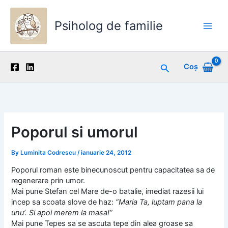
Skip
to
Psiholog de familie
content
Main
Men
Search
Coș
Poporul si umorul
By
Luminita Codrescu
/
ianuarie 24, 2012
Poporul roman este binecunoscut pentru capacitatea sa de
regenerare prin umor.
Mai pune Stefan cel Mare de-o batalie, imediat razesii lui
incep sa scoata slove de haz:
“Maria Ta, luptam pana la
unu’. Si apoi merem la masa!”
Mai pune Tepes sa se ascuta tepe din alea groase sa