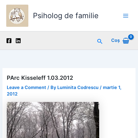
Skip
to
Psiholog de familie
content
Main
Men
Search
Coș
PArc Kisseleff 1.03.2012
Leave a Comment
/ By
Luminita Codrescu
/
martie 1,
2012