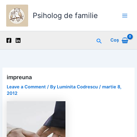
Skip
to
Psiholog de familie
content
Main
Men
Search
Coș
impreuna
Leave a Comment
/ By
Luminita Codrescu
/
martie 8,
2012