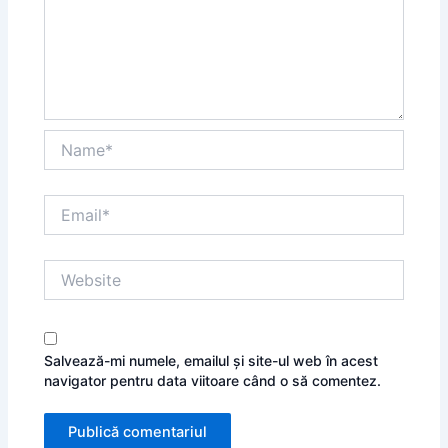
Name*
Email*
Website
Salvează-mi numele, emailul și site-ul web în acest
navigator pentru data viitoare când o să comentez.