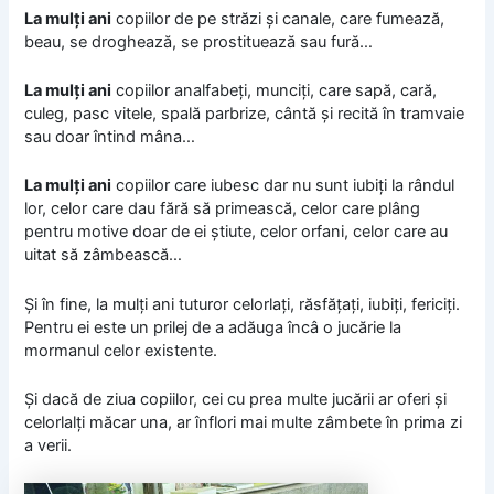
La mulți ani
copiilor de pe străzi și canale, care fumează,
beau, se droghează, se prostituează sau fură…
La mulți ani
copiilor analfabeți, munciți, care sapă, cară,
culeg, pasc vitele, spală parbrize, cântă și recită în tramvaie
sau doar întind mâna…
La mulți ani
copiilor care iubesc dar nu sunt iubiți la rândul
lor, celor care dau fără să primească, celor care plâng
pentru motive doar de ei știute, celor orfani, celor care au
uitat să zâmbească…
Și în fine, la mulți ani tuturor celorlați, răsfățați, iubiți, fericiți.
Pentru ei este un prilej de a adăuga încâ o jucărie la
mormanul celor existente.
Și dacă de ziua copiilor, cei cu prea multe jucării ar oferi și
celorlalți măcar una, ar înflori mai multe zâmbete în prima zi
a verii.