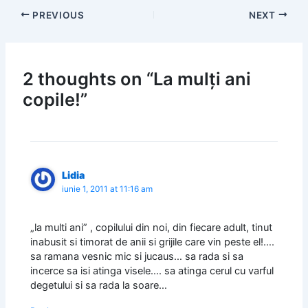
PREVIOUS
NEXT
2 thoughts on “La mulți ani
copile!”
Lidia
iunie 1, 2011 at 11:16 am
„la multi ani” , copilului din noi, din fiecare adult, tinut
inabusit si timorat de anii si grijile care vin peste el!….
sa ramana vesnic mic si jucaus… sa rada si sa
incerce sa isi atinga visele…. sa atinga cerul cu varful
degetului si sa rada la soare…