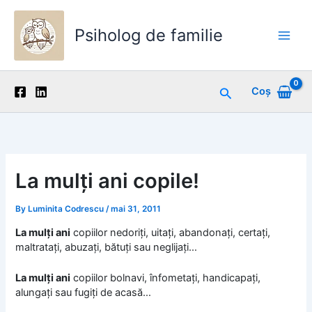
Skip
to
Psiholog de familie
content
Main
Men
Search
Coș
La mulți ani copile!
By
Luminita Codrescu
/
mai 31, 2011
La mulți ani
copiilor nedoriți, uitați, abandonați, certați,
maltratați, abuzați, bătuți sau neglijați…
La mulți ani
copiilor bolnavi, înfometați, handicapați,
alungați sau fugiți de acasă…