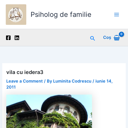
Skip
to
Psiholog de familie
content
Main
Men
Search
Coș
vila cu iedera3
Leave a Comment
/ By
Luminita Codrescu
/
iunie 14,
2011