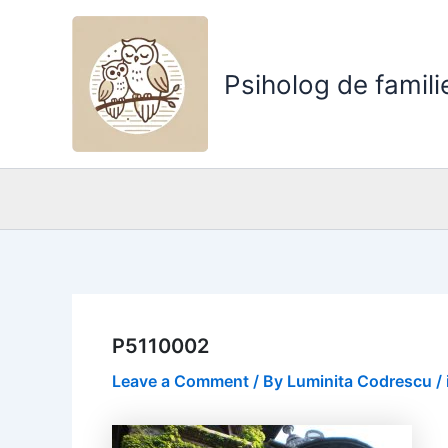
Skip
to
content
Psiholog de famili
P5110002
Leave a Comment
/ By
Luminita Codrescu
/