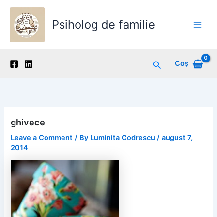
Skip
to
Psiholog de familie
content
Main
Men
Search
Coș
ghivece
Leave a Comment
/ By
Luminita Codrescu
/
august 7,
2014