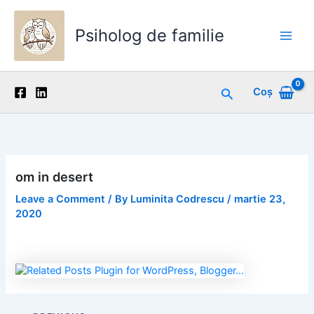
Skip
to
Psiholog de familie
content
Main
Men
Search
Coș
om in desert
Leave a Comment
/ By
Luminita Codrescu
/
martie 23,
2020