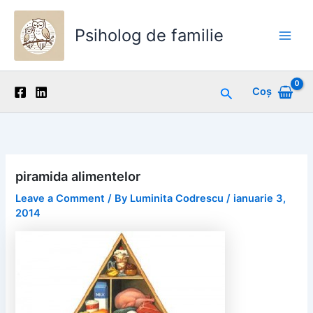
Skip
to
Psiholog de familie
content
Main
Men
Search
Coș
piramida alimentelor
Leave a Comment
/ By
Luminita Codrescu
/
ianuarie 3,
2014