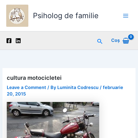
Skip
to
Psiholog de familie
content
Main
Men
Search
Coș
cultura motocicletei
Leave a Comment
/ By
Luminita Codrescu
/
februarie
20, 2015