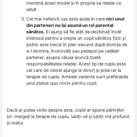
menţină acest model şi în propria sa relaţie ca
adult.
Cel mai nefericit caz este acela în care
nici unul
din parteneri nu îşi asumă un rol parental
sănătos
. Ei ajung să fie atât de dezbinaţi încât
interesul pentru a creşte un copil sănătos fizic şi
psihic este trecut în plan secund după dorinţa de
a-l domina, învinovăţi sau pedepsi pe celălalt
partener, asupra căruia aruncă toată
responsabilitatea relaţiei. Acest tip de cuplu este
cel care de obicei ajunge la divorţ şi prea rar la
terapie de cuplu. Ambele variante sunt preferabile
unui status quo nociv pentru copil.
Dacă ar putea vorbi despre asta, copiii ar spune părinţilor
lor: mergeţi la terapie de cuplu, iubiţi-vă şi iubiţi-mă profund
şi matur.