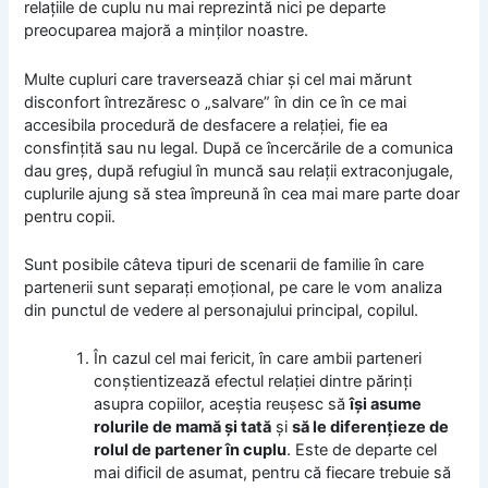
relaţiile de cuplu nu mai reprezintă nici pe departe
preocuparea majoră a minţilor noastre.
Multe cupluri care traversează chiar şi cel mai mărunt
disconfort întrezăresc o „salvare” în din ce în ce mai
accesibila procedură de desfacere a relaţiei, fie ea
consfinţită sau nu legal. După ce încercările de a comunica
dau greş, după refugiul în muncă sau relaţii extraconjugale,
cuplurile ajung să stea împreună în cea mai mare parte doar
pentru copii.
Sunt posibile câteva tipuri de scenarii de familie în care
partenerii sunt separaţi emoţional, pe care le vom analiza
din punctul de vedere al personajului principal, copilul.
În cazul cel mai fericit, în care ambii parteneri
conştientizează efectul relaţiei dintre părinţi
asupra copiilor, aceştia reuşesc să
îşi asume
rolurile de mamă şi tată
şi
să le diferenţieze de
rolul de partener în cuplu
. Este de departe cel
mai dificil de asumat, pentru că fiecare trebuie să