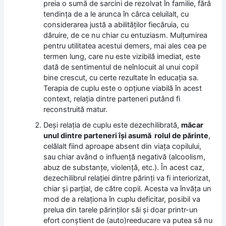
preia o sumă de sarcini de rezolvat în familie, fără
tendinţa de a le arunca în cârca celuilalt, cu
considerarea justă a abilităţilor fiecăruia, cu
dăruire, de ce nu chiar cu entuziasm. Mulţumirea
pentru utilitatea acestui demers, mai ales cea pe
termen lung, care nu este vizibilă imediat, este
dată de sentimentul de neînlocuit al unui copil
bine crescut, cu certe rezultate în educaţia sa.
Terapia de cuplu este o opţiune viabilă în acest
context, relaţia dintre parteneri putând fi
reconstruită matur.
Deşi relaţia de cuplu este dezechilibrată,
măcar
unul dintre parteneri îşi asumă rolul de părinte
,
celălalt fiind aproape absent din viaţa copilului,
sau chiar având o influenţă negativă (alcoolism,
abuz de substanţe, violenţă, etc.). În acest caz,
dezechilibrul relaţiei dintre părinţi va fi interiorizat,
chiar şi parţial, de către copil. Acesta va învăţa un
mod de a relaţiona în cuplu deficitar, posibil va
prelua din tarele părinţilor săi şi doar printr-un
efort conştient de (auto)reeducare va putea să nu