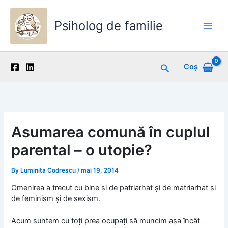
Skip
to
Psiholog de familie
content
Main
Men
Search
Coș
Asumarea comună în cuplul
parental – o utopie?
By
Luminita Codrescu
/
mai 19, 2014
Omenirea a trecut cu bine şi de patriarhat şi de matriarhat şi
de feminism şi de sexism.
Acum suntem cu toţi prea ocupaţi să muncim aşa încât