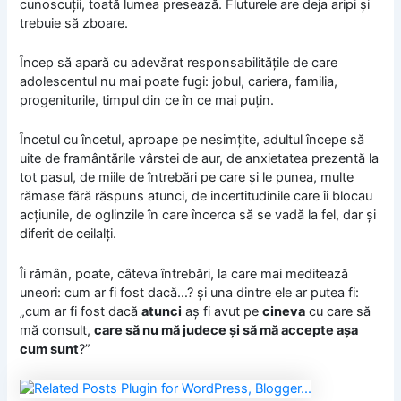
cunoscuţii, toată lumea presează. Fluturele are deja aripi şi
trebuie să zboare.
Încep să apară cu adevărat responsabilităţile de care
adolescentul nu mai poate fugi: jobul, cariera, familia,
progeniturile, timpul din ce în ce mai puţin.
Încetul cu încetul, aproape pe nesimţite, adultul începe să
uite de framântările vârstei de aur, de anxietatea prezentă la
tot pasul, de miile de întrebări pe care şi le punea, multe
rămase fără răspuns atunci, de incertitudinile care îi blocau
acţiunile, de oglinzile în care încerca să se vadă la fel, dar şi
diferit de ceilalţi.
Îi rămân, poate, câteva întrebări, la care mai meditează
uneori: cum ar fi fost dacă…? şi una dintre ele ar putea fi:
„cum ar fi fost dacă
atunci
aş fi avut pe
cineva
cu care să
mă consult,
care să nu mă judece şi să mă accepte aşa
cum sunt
?”