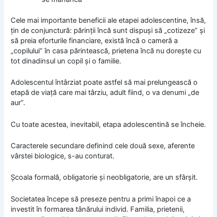
Cele mai importante beneficii ale etapei adolescentine, însă,
ţin de conjunctură: părinţii încă sunt dispuşi să „cotizeze” şi
să preia eforturile financiare, există încă o cameră a
„copilului” în casa părintească, prietena încă nu doreşte cu
tot dinadinsul un copil şi o familie.
Adolescentul întârziat poate astfel să mai prelungească o
etapă de viaţă care mai târziu, adult fiind, o va denumi „de
aur”.
Cu toate acestea, inevitabil, etapa adolescentină se încheie.
Caracterele secundare definind cele două sexe, aferente
vârstei biologice, s-au conturat.
Şcoala formală, obligatorie şi neobligatorie, are un sfârşit.
Societatea începe să preseze pentru a primi înapoi ce a
investit în formarea tânărului individ. Familia, prietenii,