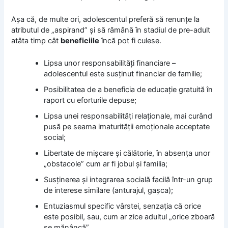
Aşa că, de multe ori, adolescentul preferă să renunţe la
atributul de „aspirand” şi să rămână în stadiul de pre-adult
atâta timp cât
beneficiile
încă pot fi culese.
Lipsa unor responsabilităţi financiare –
adolescentul este susţinut financiar de familie;
Posibilitatea de a beneficia de educaţie gratuită în
raport cu eforturile depuse;
Lipsa unei responsabilităţi relaţionale, mai curând
pusă pe seama imaturităţii emoţionale acceptate
social;
Libertate de mişcare şi călătorie, în absenţa unor
„obstacole” cum ar fi jobul şi familia;
Susţinerea şi integrarea socială facilă într-un grup
de interese similare (anturajul, gaşca);
Entuziasmul specific vârstei, senzaţia că orice
este posibil, sau, cum ar zice adultul „orice zboară
se mănâncă”