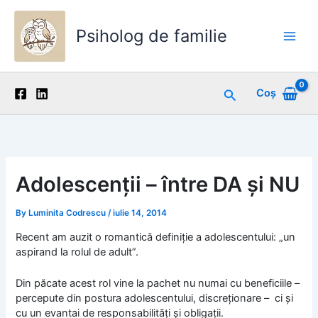
Skip
to
Psiholog de familie
content
Main
Men
Search
Coș
Adolescenţii – între DA şi NU
By
Luminita Codrescu
/
iulie 14, 2014
Recent am auzit o romantică definiţie a adolescentului: „un
aspirand la rolul de adult”.
Din păcate acest rol vine la pachet nu numai cu beneficiile –
percepute din postura adolescentului, discreţionare – ci şi
cu un evantai de responsabilităţi şi obligaţii.