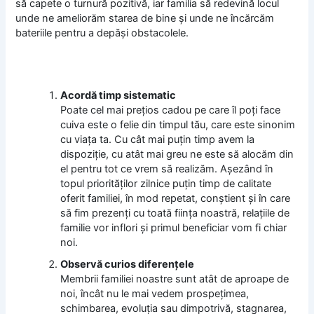
să capete o turnură pozitivă, iar familia să redevină locul
unde ne ameliorăm starea de bine şi unde ne încărcăm
bateriile pentru a depăşi obstacolele.
Acordă timp sistematic
Poate cel mai preţios cadou pe care îl poţi face
cuiva este o felie din timpul tău, care este sinonim
cu viaţa ta. Cu cât mai puţin timp avem la
dispoziţie, cu atât mai greu ne este să alocăm din
el pentru tot ce vrem să realizăm. Aşezând în
topul priorităţilor zilnice puţin timp de calitate
oferit familiei, în mod repetat, conştient şi în care
să fim prezenţi cu toată fiinţa noastră, relaţiile de
familie vor inflori şi primul beneficiar vom fi chiar
noi.
Observă curios diferenţele
Membrii familiei noastre sunt atât de aproape de
noi, încât nu le mai vedem prospeţimea,
schimbarea, evoluţia sau dimpotrivă, stagnarea,