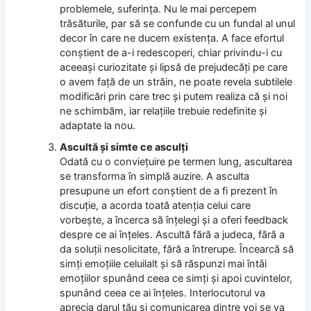
problemele, suferinţa. Nu le mai percepem
trăsăturile, par să se confunde cu un fundal al unul
decor în care ne ducem existenţa. A face efortul
conştient de a-i redescoperi, chiar privindu-i cu
aceeaşi curiozitate şi lipsă de prejudecăţi pe care
o avem faţă de un străin, ne poate revela subtilele
modificări prin care trec şi putem realiza că şi noi
ne schimbăm, iar relaţiile trebuie redefinite şi
adaptate la nou.
Ascultă şi simte ce asculţi
Odată cu o convieţuire pe termen lung, ascultarea
se transforma în simplă auzire. A asculta
presupune un efort conştient de a fi prezent în
discuţie, a acorda toată atenţia celui care
vorbeşte, a încerca să înţelegi şi a oferi feedback
despre ce ai înţeles. Ascultă fără a judeca, fără a
da soluţii nesolicitate, fără a întrerupe. Încearcă să
simţi emoţiile celuilalt şi să răspunzi mai întâi
emoţiilor spunând ceea ce simţi şi apoi cuvintelor,
spunând ceea ce ai înţeles. Interlocutorul va
aprecia darul tău şi comunicarea dintre voi se va