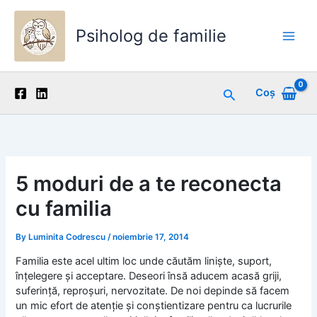
Skip
to
Psiholog de familie
content
Main
Men
Search
Coș
5 moduri de a te reconecta
cu familia
By
Luminita Codrescu
/
noiembrie 17, 2014
Familia este acel ultim loc unde căutăm linişte, suport,
înţelegere şi acceptare. Deseori însă aducem acasă griji,
suferinţă, reproşuri, nervozitate. De noi depinde să facem
un mic efort de atenţie şi conştientizare pentru ca lucrurile