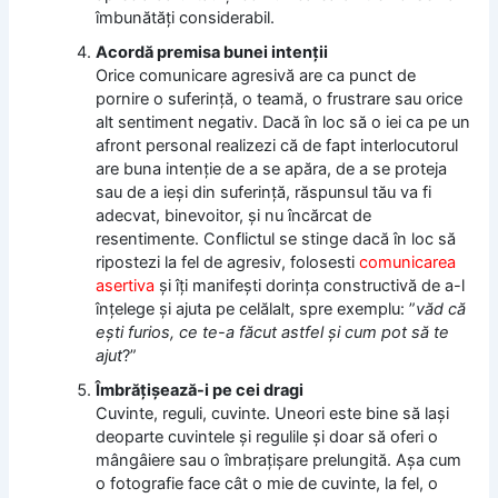
îmbunătăţi considerabil.
Acordă premisa bunei intenţii
Orice comunicare agresivă are ca punct de
pornire o suferinţă, o teamă, o frustrare sau orice
alt sentiment negativ. Dacă în loc să o iei ca pe un
afront personal realizezi că de fapt interlocutorul
are buna intenţie de a se apăra, de a se proteja
sau de a ieşi din suferinţă, răspunsul tău va fi
adecvat, binevoitor, şi nu încărcat de
resentimente. Conflictul se stinge dacă în loc să
ripostezi la fel de agresiv, folosesti
comunicarea
asertiva
şi îţi manifeşti dorinţa constructivă de a-l
înţelege şi ajuta pe celălalt, spre exemplu: ”
văd că
eşti furios, ce te-a făcut astfel şi cum pot să te
ajut
?”
Îmbrăţişează-i pe cei dragi
Cuvinte, reguli, cuvinte. Uneori este bine să laşi
deoparte cuvintele şi regulile şi doar să oferi o
mângâiere sau o îmbraţişare prelungită. Aşa cum
o fotografie face cât o mie de cuvinte, la fel, o