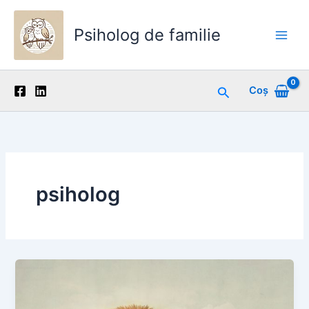
Skip
to
Psiholog de familie
content
Main
Men
Search
Coș
psiholog