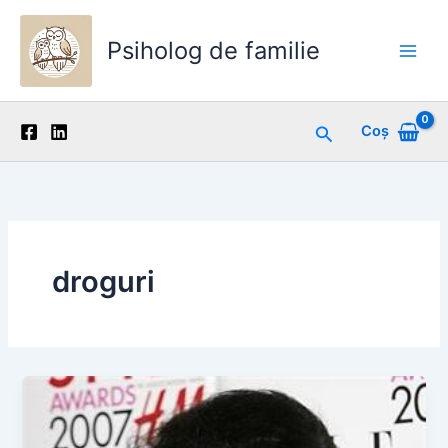
Skip
to
Psiholog de familie
content
Main
Men
Search
Coș
droguri