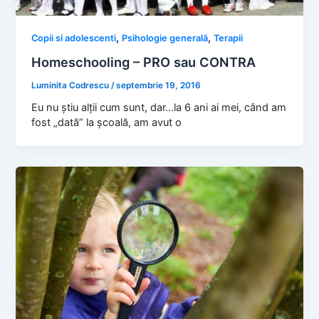
,
,
Copii si adolescenti
Psihologie generală
Terapii
Homeschooling – PRO sau CONTRA
Luminita Codrescu
/
septembrie 19, 2016
Eu nu știu alții cum sunt, dar…la 6 ani ai mei, când am
fost „dată” la școală, am avut o