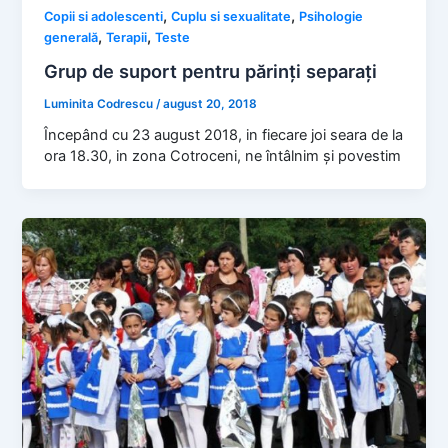
,
,
Copii si adolescenti
Cuplu si sexualitate
Psihologie
,
,
generală
Terapii
Teste
Grup de suport pentru părinți separați
Luminita Codrescu
/
august 20, 2018
Începând cu 23 august 2018, in fiecare joi seara de la
ora 18.30, in zona Cotroceni, ne întâlnim și povestim