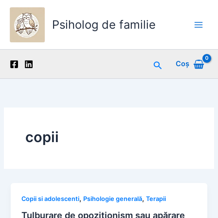
Skip
to
Psiholog de familie
content
Main
Men
Search
Coș
copii
,
,
Copii si adolescenti
Psihologie generală
Terapii
Tulburare de opoziționism sau apărare