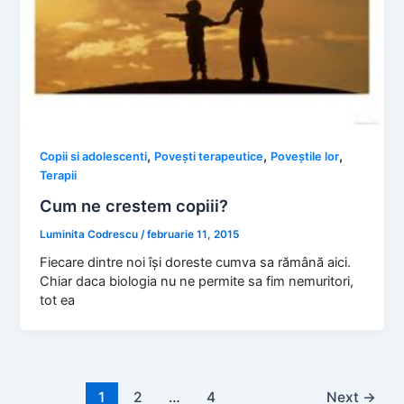
,
,
,
Copii si adolescenti
Poveşti terapeutice
Poveştile lor
Terapii
Cum ne crestem copiii?
Luminita Codrescu
/
februarie 11, 2015
Fiecare dintre noi îşi doreste cumva sa rămână aici.
Chiar daca biologia nu ne permite sa fim nemuritori,
tot ea
1
2
…
4
Next
→