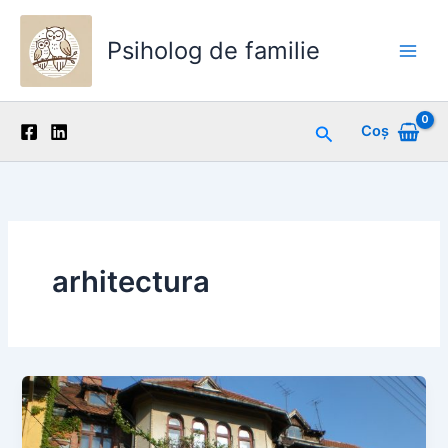
Skip
to
Psiholog de familie
content
Main
Men
Search
Coș
arhitectura