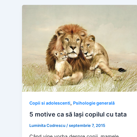
,
Copii si adolescenti
Psihologie generală
5 motive ca să lași copilul cu tata
Luminita Codrescu
/
septembrie 7, 2015
Când vine vorba despre copii, mamele