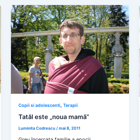
,
Copii si adolescenti
Terapii
Tatăl este „noua mamă”
Luminita Codrescu
/
mai 8, 2011
Greu încercata familie a epocii