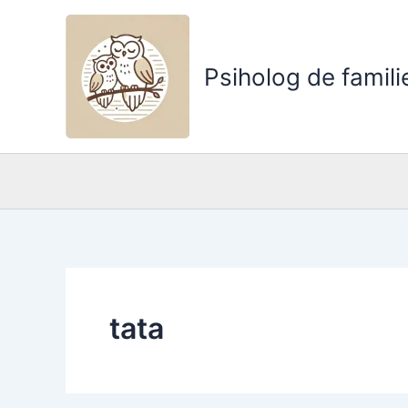
Skip
to
content
Psiholog de famili
tata